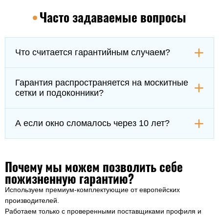
Часто задаваемые вопросы
Что считается гарантийным случаем?
Например, трещина стеклопакета без механического
Гарантия распространяется на москитные
повреждения, провисание створки, заедание фурнитуры —
сетки и подоконники?
если это результат заводского брака или неправильной
установки, мы всё исправим бесплатно.
Например, трещина стеклопакета без механического
А если окно сломалось через 10 лет?
повреждения, провисание створки, заедание фурнитуры —
если это результат заводского брака или неправильной
Например, трещина стеклопакета без механического
установки, мы всё исправим бесплатно.
Почему мы можем позволить себе
повреждения, провисание створки, заедание фурнитуры —
пожизненную гарантию?
если это результат заводского брака или неправильной
установки, мы всё исправим бесплатно.
Используем премиум-комплектующие от европейских
производителей.
Работаем только с проверенными поставщиками профиля и