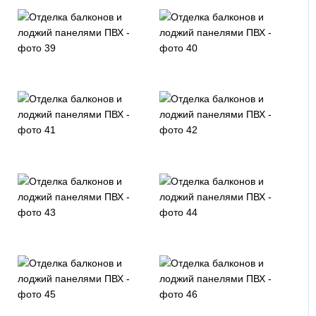
Зимний дуглас
Махогон
Орех
Мореный
Золотой
Шоколадный