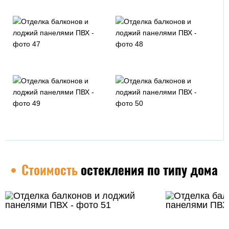
Черный
Каштан
Черешня
Горная сосна
Золотой орех
Темный изумруд
Стоимость
остекления по типу дома