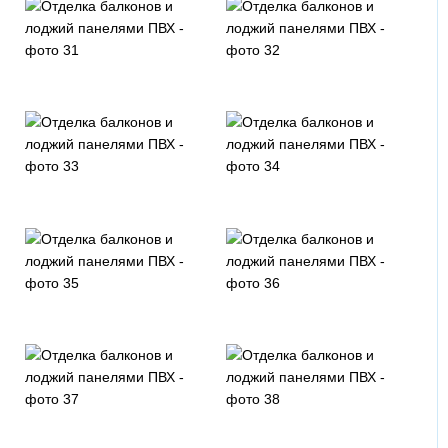
Синий светлый
Светло-серый
Агатовый темный
Серый
Красный темный
Красный светлый
Винно-красный
Пихта